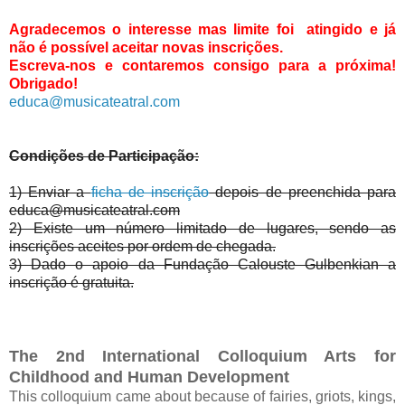
Agradecemos o interesse mas l
imite foi atingido e j
á
não é possível aceitar novas inscrições.
Escreva-nos e contaremos consigo para a próxima!
Obrigado!
educa@musicateatral.com
Condições de Participação:
1) Enviar a
ficha de inscrição
depois de preenchida para
educa@musicateatral.com
2) Existe um número limitado de lugares, sendo as
inscrições aceites por ordem de chegada.
3) Dado o apoio da Fundação Calouste Gulbenkian a
inscrição é gratuita.
The 2nd International Colloquium Arts for
Childhood and Human Development
This colloquium came about because of fairies, griots, kings,