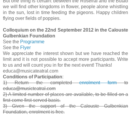
But one thing is certain: between the Roseiral and the Butão
we will find other kingdoms in flower, people alone whistling
in the sun, lost in time feeding the pigeons. Happy children
flying over fields of poppies.
Colloquium on the 22nd September 2012 in the Calouste
Gulbenkian Foundation
See the
Programme
See the
Flyer
We appreciate the interest shown but we have reached the
limit and it is not possible to accept more participants. Write
to us and will count you in for the next event! Thanks!
educa@musicateatral.com
Conditions of Participation
:
1)
Return the completed
enrolment form
to
educa@musicteatral.com
2)
A limited number of places are available, to be filled on a
first-come first-served basis.
3)
Given the support of the Calouste Gulbenkian
Foundation, enrolment is free.