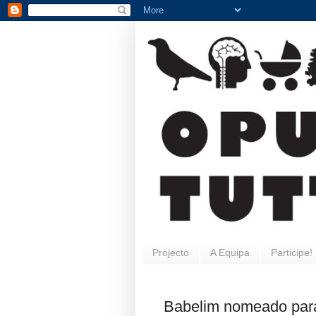
Projecto
A Equipa
Participe!
Babelim nomeado par